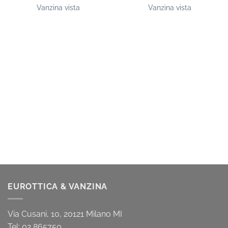
Vanzina vista
Vanzina vista
EUROTTICA & VANZINA
Via Cusani, 10, 20121 Milano MI
Tel: 02 865750