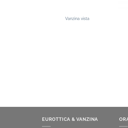
na vista
Vanzina vista
EUROTTICA & VANZINA
OR