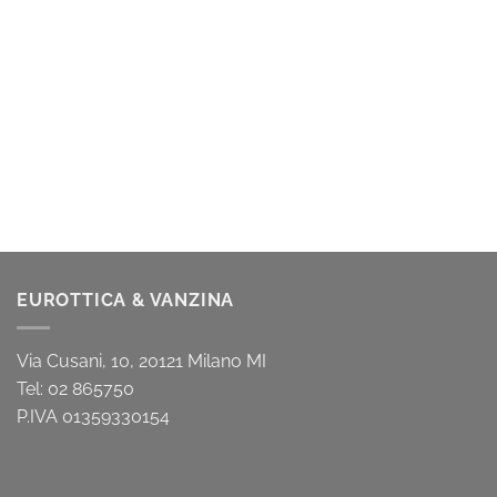
EUROTTICA & VANZINA
Via Cusani, 10, 20121 Milano MI
Tel: 02 865750
P.IVA 01359330154