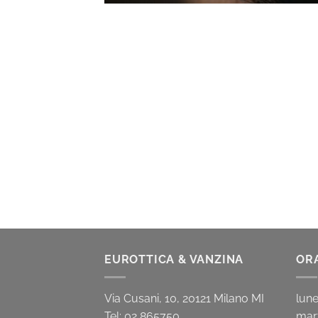
EUROTTICA & VANZINA
OR
Via Cusani, 10, 20121 Milano MI
lu
Tel: 02 865750
mar