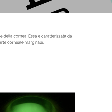
ne della cornea
. Essa è caratterizzata da
parte corneale marginale.