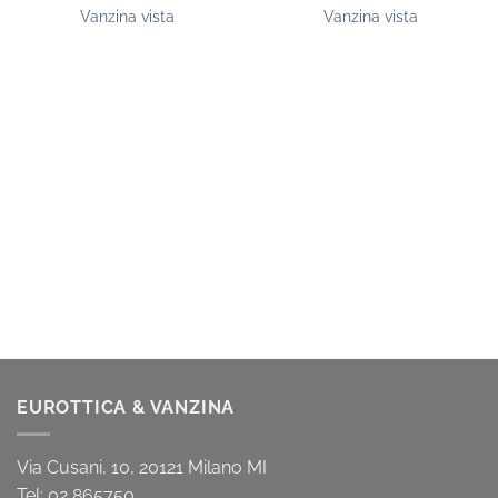
Vanzina vista
Vanzina vista
EUROTTICA & VANZINA
Via Cusani, 10, 20121 Milano MI
Tel: 02 865750