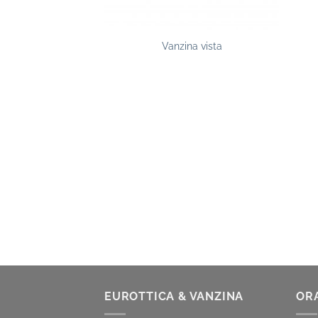
na vista
Vanzina vista
EUROTTICA & VANZINA
OR