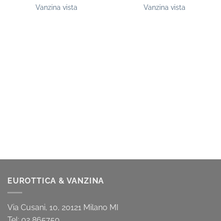
Vanzina vista
Vanzina vista
EUROTTICA & VANZINA
Via Cusani, 10, 20121 Milano MI
Tel: 02 865750