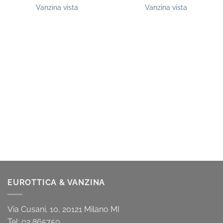
Vanzina vista
Vanzina vista
EUROTTICA & VANZINA
Via Cusani, 10, 20121 Milano MI
Tel: 02 865750