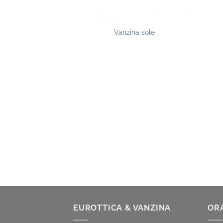
na sole
Vanzina sole
EUROTTICA & VANZINA
OR