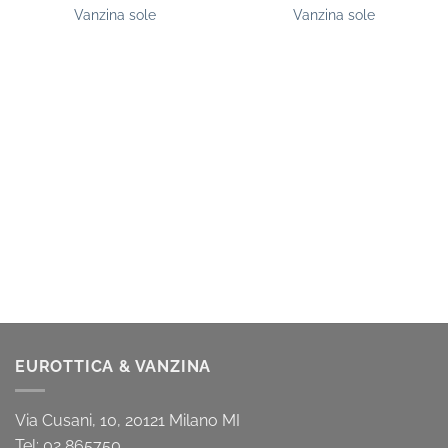
Vanzina sole
Vanzina sole
EUROTTICA & VANZINA
Via Cusani, 10, 20121 Milano MI
Tel: 02 865750