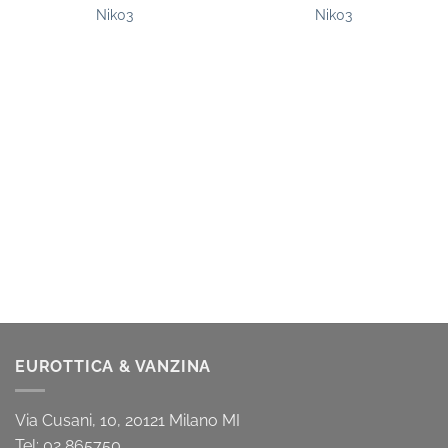
Nik03
Nik03
EUROTTICA & VANZINA
Via Cusani, 10, 20121 Milano MI
Tel: 02 865750