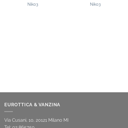
Nik03
Nik03
EUROTTICA & VANZINA
Via Cusani, 10, 20121 Milano MI
Tel: 02 865750