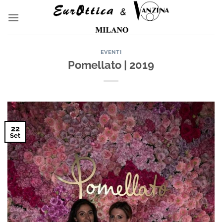
Salta
ai
contenuti
EVENTI
Pomellato | 2019
22
Set