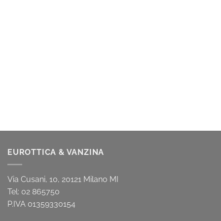
EUROTTICA & VANZINA
Via Cusani, 10, 20121 Milano MI
Tel: 02 865750
P.IVA 01359330154